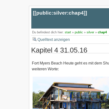
[[
public:silver:chap4
]]
Du befindest dich hier:
start
»
public
»
silver
»
chap4
Quelltext anzeigen
Kapitel 4 31.05.16
Fort Myers Beach Heute geht es mit dem Shu
weiteren Worte: