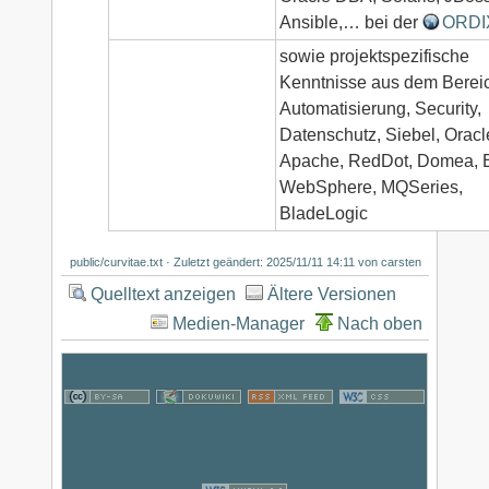
Ansible,… bei der
ORDI
sowie projektspezifische
Kenntnisse aus dem Berei
Automatisierung, Security,
Datenschutz, Siebel, Oracl
Apache, RedDot, Domea, 
WebSphere, MQSeries,
BladeLogic
public/curvitae.txt
· Zuletzt geändert:
2025/11/11 14:11
von
carsten
Quelltext anzeigen
Ältere Versionen
Medien-Manager
Nach oben