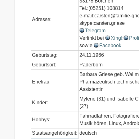
33178 Borchen
Tel.:(05251) 108814
e-mail:carsten@familie-gri
Adresse:
skype:carsten.griese
Telegram
Verlinkt bei
Xing!:
Profi
sowie
Facebook
Geburtstag:
24.11.1966
Geburtsort:
Paderborn
Barbara Griese geb. Wallm
Ehefrau:
Pharmazeutisch technisch
Assistentin
Mylene (31) und Isabelle C
Kinder:
(27)
Fahrradfahren, Fotografier
Hobbys:
Musik hören, Linux, Androi
Staatsangehörigkeit:
deutsch