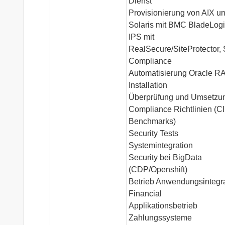
Dienst
Provisionierung von AIX u
Solaris mit BMC BladeLog
IPS mit
RealSecure/SiteProtector,
Compliance
Automatisierung Oracle R
Installation
Überprüfung und Umsetzu
Compliance Richtlinien (C
Benchmarks)
Security Tests
Systemintegration
Security bei BigData
(CDP/Openshift)
Betrieb Anwendungsintegr
Financial
Applikationsbetrieb
Zahlungssysteme