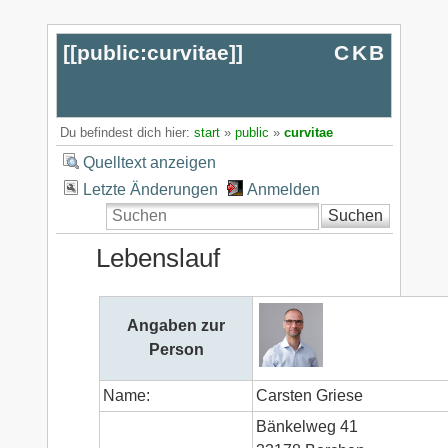
[[
public:curvitae
]]
CKB
Du befindest dich hier:
start
»
public
»
curvitae
Quelltext anzeigen
Letzte Änderungen
Anmelden
Suchen
Lebenslauf
Angaben zur
Person
Name:
Carsten Griese
Bänkelweg 41