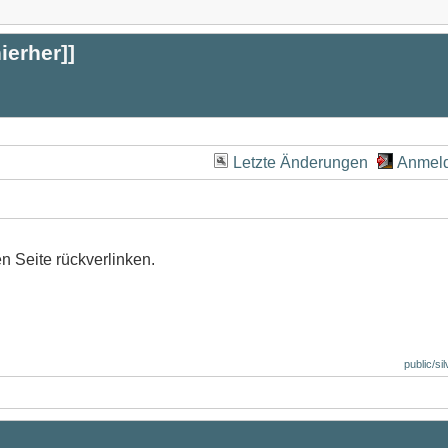
hierher
]]
Letzte Änderungen
Anmel
en Seite rückverlinken.
public/si