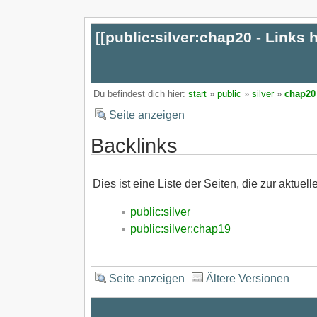
[[
public:silver:chap20 - Links 
Du befindest dich hier:
start
»
public
»
silver
»
chap20
Seite anzeigen
Backlinks
Dies ist eine Liste der Seiten, die zur aktuell
public:silver
public:silver:chap19
Seite anzeigen
Ältere Versionen