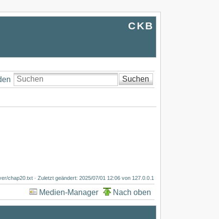
CKB
Suchen
den
lver/chap20.txt
· Zuletzt geändert:
2025/07/01 12:06
von
127.0.0.1
Medien-Manager
Nach oben