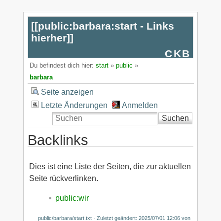
[[
public:barbara:start - Links
hierher
]]
CKB
Du befindest dich hier:
start
»
public
»
barbara
Seite anzeigen
Letzte Änderungen
Anmelden
Suchen
Backlinks
Dies ist eine Liste der Seiten, die zur aktuellen
Seite rückverlinken.
public:wir
public/barbara/start.txt
· Zuletzt geändert:
2025/07/01 12:06
von