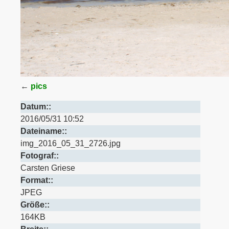
←
pics
Datum::
2016/05/31 10:52
Dateiname::
img_2016_05_31_2726.jpg
Fotograf::
Carsten Griese
Format::
JPEG
Größe::
164KB