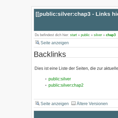
[[
public:silver:chap3 - Links hi
Du befindest dich hier:
start
»
public
»
silver
»
chap3
Seite anzeigen
Backlinks
Dies ist eine Liste der Seiten, die zur aktuell
public:silver
public:silver:chap2
Seite anzeigen
Ältere Versionen