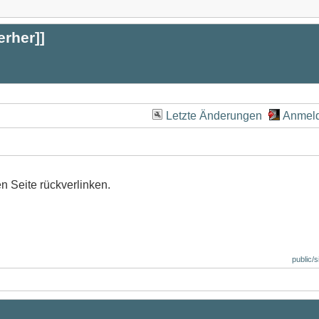
erher
]]
Letzte Änderungen
Anmel
en Seite rückverlinken.
public/s