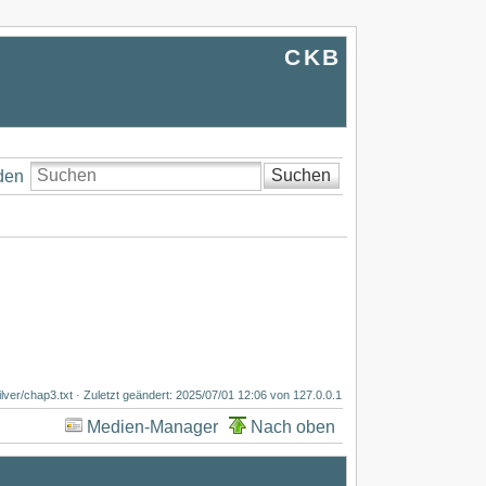
CKB
Suchen
den
ilver/chap3.txt
· Zuletzt geändert:
2025/07/01 12:06
von
127.0.0.1
Medien-Manager
Nach oben