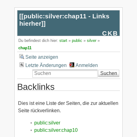
[[
public:silver:chap11 - Links
hierher
]]
CKB
Du befindest dich hier:
start
»
public
»
silver
»
chap11
Seite anzeigen
Letzte Änderungen
Anmelden
Suchen
Backlinks
Dies ist eine Liste der Seiten, die zur aktuellen
Seite rückverlinken.
public:silver
public:silver:chap10